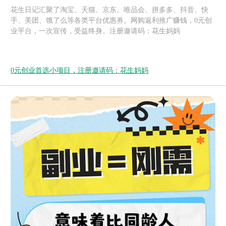
花生日记汇聚了淘宝、天猫、京东、唯品会、拼多多、抖音、快
手、美团、饿了么等各类平台优惠券。网购返利推广赚钱，0元创
业平台，一次宣传，受益终身。注册邀请码：花生妈妈
0元创业首选小项目，注册邀请码：花生妈妈