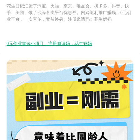
花生日记汇聚了淘宝、天猫、京东、唯品会、拼多多、抖音、快
手、美团、饿了么等各类平台优惠券。网购返利推广赚钱，0元创
业平台，一次宣传，受益终身。注册邀请码：花生妈妈
0元创业首选小项目，注册邀请码：花生妈妈