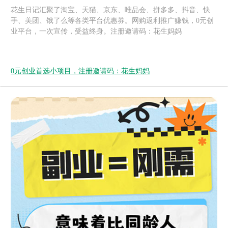
花生日记汇聚了淘宝、天猫、京东、唯品会、拼多多、抖音、快
手、美团、饿了么等各类平台优惠券。网购返利推广赚钱，0元创
业平台，一次宣传，受益终身。注册邀请码：花生妈妈
0元创业首选小项目，注册邀请码：花生妈妈